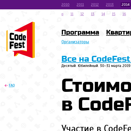
2010
2011
2012
2013
2014
o
11
12
13
14
15
16
Программа
Кварти
Организаторы
Все на CodeFest
Десятый. Юбилейный. 30–31 марта 2019
Стоимо
FAQ
в Code
Участие в CodeF