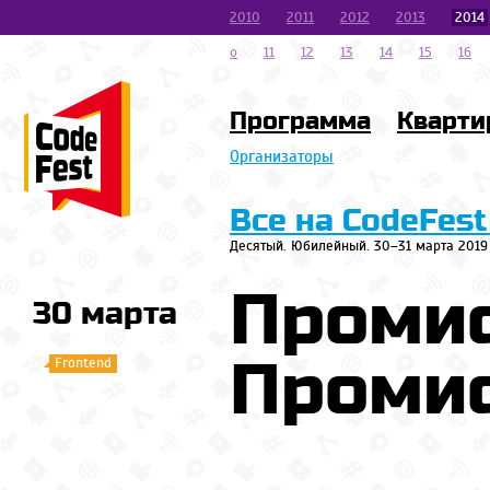
2010
2011
2012
2013
2014
o
11
12
13
14
15
16
Программа
Кварти
Организаторы
Все на CodeFest
Десятый. Юбилейный. 30–31 марта 2019
Промис
30 марта
Проми
Frontend