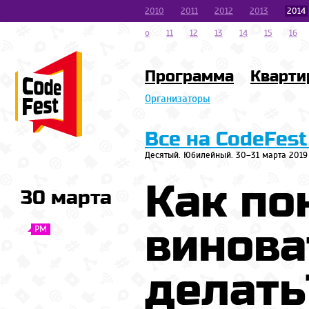
2010
2011
2012
2013
2014
o
11
12
13
14
15
16
Программа
Кварти
Организаторы
Все на CodeFest
Десятый. Юбилейный. 30–31 марта 2019
Как по
30 марта
винова
PM
делать