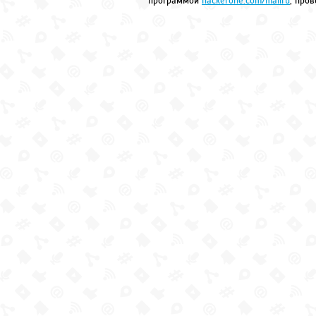
программой
hackerone.com/mailru
, про