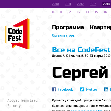
2010
2011
2012
2013
2014
o
11
12
13
14
15
16
Программа
Кварти
Организаторы
Все на CodeFest
Десятый. Юбилейный. 30–31 марта 2019
Сергей
Facebook
Twitter
AppSec Team Lead,
Руковожу командой продуктовой безопа
Security
безопасными, внедряем новые механиз