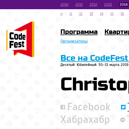
2010
2011
2012
2013
2014
o
11
12
13
14
15
16
Программа
Кварти
Организаторы
Все на CodeFest
Десятый. Юбилейный. 30–31 марта 2019
Christ
Facebook
Хабрахабр