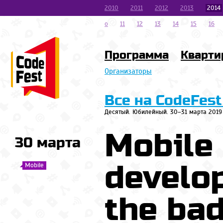
2010
2011
2012
2013
2014
o
11
12
13
14
15
16
Программа
Кварти
Организаторы
Все на CodeFest
Десятый. Юбилейный. 30–31 марта 2019
Mobile
30 марта
develo
Mobile
the bad