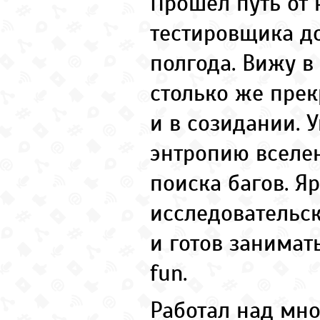
Прошел путь от
тестировщика до
полгода. Вижу в
столько же прек
и в созидании.
энтропию вселе
поиска багов. Я
исследовательск
и готов занимать
fun.
Работал над мно