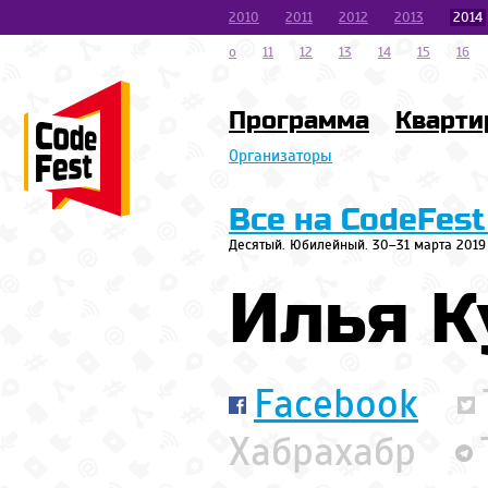
2010
2011
2012
2013
2014
o
11
12
13
14
15
16
Программа
Кварти
Организаторы
Все на CodeFest
Десятый. Юбилейный. 30–31 марта 2019
Илья К
Facebook
Хабрахабр